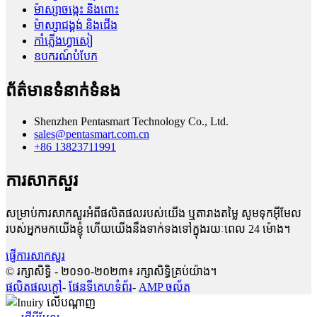
ម៉ាស្សាចង្កេះ និងពោះ
ម៉ាស្សាជង្គង់ និងជើង
កាំភ្លើងហ្វាសៀ
ឧបករណ៍បំបែក
ព័ត៌មានទំនាក់ទំនង
Shenzhen Pentasmart Technology Co., Ltd.
sales@pentasmart.com.cn
+86 13823711991
ការសាកសួរ
សម្រាប់ការសាកសួរអំពីផលិតផលរបស់យើង ឬតារាងតម្លៃ សូមទុកអ៊ីមែល
របស់អ្នកមកយើងខ្ញុំ ហើយយើងនឹងទាក់ទងទៅក្នុងរយៈពេល 24 ម៉ោង។
ផ្ញើការសាកសួរ
© រក្សាសិទ្ធិ - ២០១០-២០២៣៖ រក្សាសិទ្ធិគ្រប់យ៉ាង។
ផលិតផលក្តៅ
-
ផែនទីគេហទំព័រ
-
AMP ចល័ត