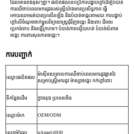
ដែលមានរាងខុសៗគ្នា។ ផលិតផលនេះប្រើការបង្ហាប់ក្តៅដើម្បីបំបាត់
ការឈឺចាប់ពេលមករដូវរបស់ស្ត្រីយ៉ាងមានប្រសិទ្ធភាព ធ្វើ
អោយឈាមរត់បានប្រសើរឡើង និងបំបាត់ចង្កេះតាមរយៈការបង្ហាប់
ក្តៅលើចំណុចចាក់ម្ជុលវិទ្យាសាស្ត្រជុំវិញចង្កេះ និងពោះ ជីពចរ
ប្រេកង់ទាប និងពន្លឺក្រហម។ បំបាត់ភាពនឿយហត់ បំបាត់សំពាធ
ចង្កេះ ការពារសុខភាពចង្កេះ។
ការបញ្ជាក់
ម៉ាស៊ីនសម្រាលការឈឺចាប់ពេលមករដូវឆ្លាតវៃ
ឈ្មោះផលិតផល
សម្រាប់ស្ត្រីមករដូវ ម៉ាស្សាចង្កេះ កក់ក្ដៅពោះ
ទីកន្លែងដើម
ក្វាងទុង ប្រទេសចិន
OEM/ODM
ឈ្មោះម៉ាក
uAngel-6930
លេខម៉ូដែល