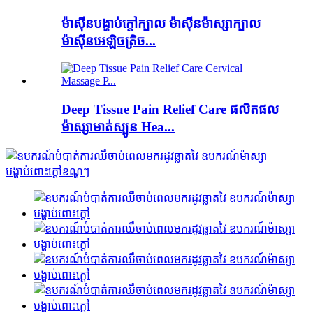
ម៉ាស៊ីនបង្ហាប់ក្តៅក្បាល ម៉ាសុីនម៉ាស្សាក្បាល
ម៉ាស៊ីនអេឡិចត្រិច...
Deep Tissue Pain Relief Care ផលិតផល
ម៉ាស្សាមាត់ស្បូន Hea...