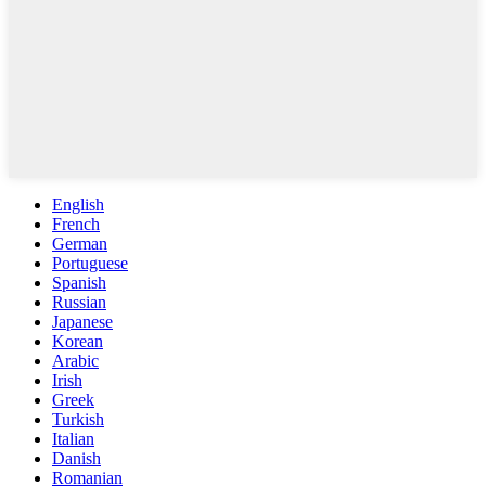
English
French
German
Portuguese
Spanish
Russian
Japanese
Korean
Arabic
Irish
Greek
Turkish
Italian
Danish
Romanian