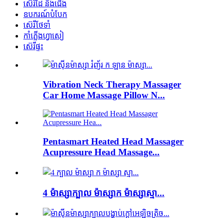
ស៊េរីដៃ និងជើង
ឧបករណ៍បំបែក
ស៊េរីថែទាំ
កាំភ្លើងហ្វាសៀ
ស៊េរីផ្ទះ
Vibration Neck Therapy Massager
Car Home Massage Pillow N...
Pentasmart Heated Head Massager
Acupressure Head Massage...
4 ម៉ាស្សាក្បាល ម៉ាស្សាក ម៉ាស្សាស្មា...