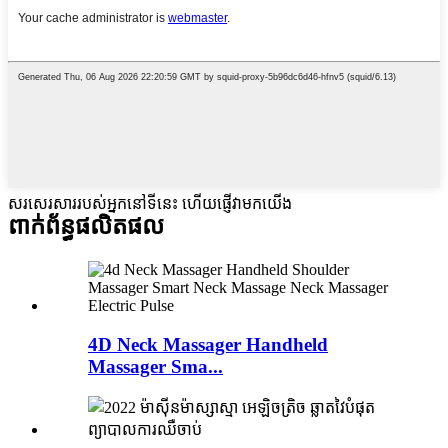
សរសេរសាររបស់អ្នកនៅទីនេះ ហើយផ្ញើវាមកយើង
ពាក់ព័ន្ធ
ផលិតផល
4D Neck Massager Handheld
Massager Sma...