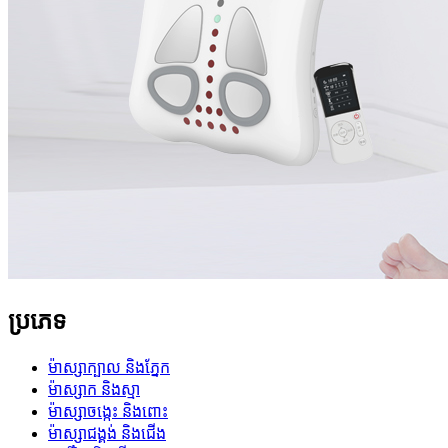
ប្រភេទ
ម៉ាស្សាក្បាល និងភ្នែក
ម៉ាស្សាក និងស្មា
ម៉ាស្សាចង្កេះ និងពោះ
ម៉ាស្សាជង្គង់ និងជើង