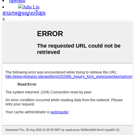
ផ្ញើអ៊ីមែល
Julia Liu
នាយកមជ្ឈមណ្ឌលទីផ្សារ
x