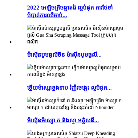
2022 អេឡិចត្រិចឆ្លាតវៃ ល្អបំផុត ការថែទាំ
បំបាត់ការឈឺចាប់...
ម៉ាស៊ីនបូមធូលីចិន ម៉ាស៊ីនបូមធូលី...
ខ្នើយម៉ាស្សាខ្នងទាប រំញ័រចង្កេះ ល្អបំផុត...
ម៉ាសុីនម៉ាស្សា ក និងស្មា អគ្គិសនី...