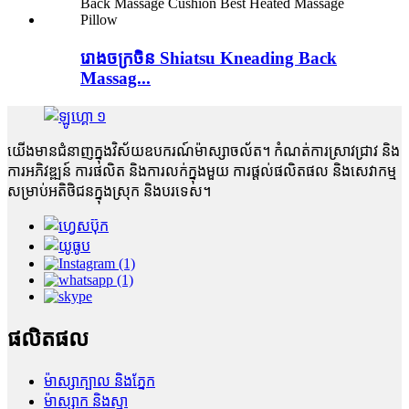
រោងចក្រចិន Shiatsu Kneading Back
Massag...
យើងមានជំនាញក្នុងវិស័យឧបករណ៍ម៉ាស្សាចល័ត។ កំណត់ការស្រាវជ្រាវ និង
ការអភិវឌ្ឍន៍ ការផលិត និងការលក់ក្នុងមួយ ការផ្តល់ផលិតផល និងសេវាកម្ម
សម្រាប់អតិថិជនក្នុងស្រុក និងបរទេស។
ផលិតផល
ម៉ាស្សាក្បាល និងភ្នែក
ម៉ាស្សាក និងស្មា