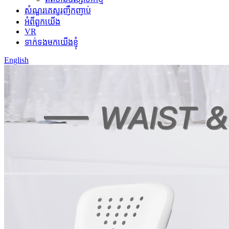
សំណួរគេសួរញឹកញាប់
អំពីពួកយើង
VR
ទាក់ទងមកយើងខ្ញុំ
English