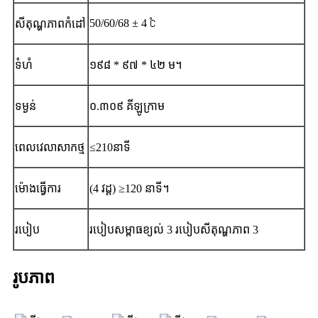
50/60/68 ± 4 ℃
សីតុណ្ហភាពកំដៅ
ទំហំ
១៩៨ * ៩៧ * ៤២ ម។
ទម្ងន់
០.៣០៩ គីឡូក្រាម
ពេលវេលាសាកថ្ម
≤210នាទី
ម៉ោងធ្វើការ
(4 វដ្ត) ≥120 នាទី។
របៀប
របៀបសម្ពាធខ្យល់ 3 របៀបសីតុណ្ហភាព 3
រូបភាព