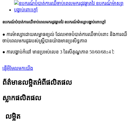
ឧបករណ៍​បំបាត់​ការឈឺចាប់​ពេល​មក​រដូវ​ឆ្លាតវៃ ឧបករណ៍​ម៉ាស្សា​បង្ហាប់​ពោះ​ក្តៅ
● ការម៉ាស្សាដោយសម្ពាធខ្យល់ ដែលអាចបំបាត់ការឈឺចាប់ពោះ និងការឈឺ
ចាប់ពេលមករដូវរបស់ស្ត្រីបានយ៉ាងមានប្រសិទ្ធភាព
● ការបង្ហាប់កំដៅ មានប្រអប់លេខ 3 នៃសីតុណ្ហភាព 50/60/68±4 ℃
ផ្ញើអ៊ីមែលមកយើង
ព័ត៌មានលម្អិតអំពីផលិតផល
ស្លាកផលិតផល
លម្អិត