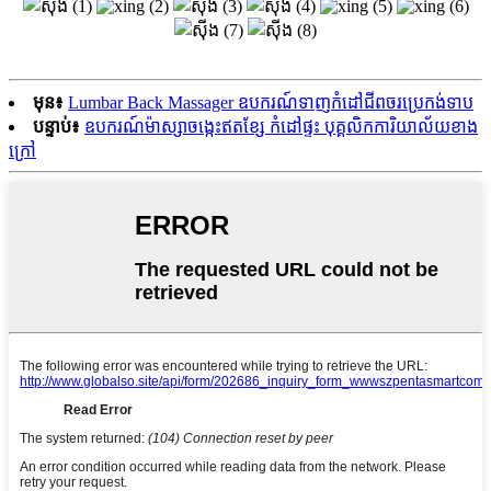
មុន៖
Lumbar Back Massager ឧបករណ៍ទាញកំដៅជីពចរប្រេកង់ទាប
បន្ទាប់៖
ឧបករណ៍ម៉ាស្សាចង្កេះឥតខ្សែ កំដៅផ្ទះ បុគ្គលិកការិយាល័យខាង
ក្រៅ