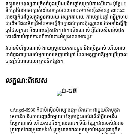
ឥឡូវនេះមនុស្សជាច្រើនកំពុងប្រើដបទឹកក្តៅសម្រាប់ការឈឺពោះ ប៉ុន្តែដប
ទឹកក្តៅមិនអាចរក្សាកំដៅបានគ្រប់ពេលនោះទេ។ ម៉ាស៊ីនម៉ាស្សាពោះនេះ
អាចឱ្យកំដៅចូលក្នុងខ្លួនតាមរយៈស្បែកតាមរយៈការបង្ហាប់ក្តៅ ពន្លឺក្រហម
ជាដើម ដែលមិនត្រឹមតែអាចធ្វើឱ្យក្តៅដល់ក្រពះប៉ុណ្ណោះទេ ថែមទាំងធ្វើឱ្យ
ក្តៅដល់ក្រពះ និងពោះទៀតផង។ ជាការពិតណាស់ អ្វីដែលសំខាន់បំផុត
នោះគឺការបំបាត់ការឈឺចាប់ពោះអំឡុងពេលមករដូវ។
វាមានទំហំតូចណាស់ ងាយស្រួលយកតាមខ្លួន និងប្រើប្រាស់ ហើយអាច
ដាក់ក្នុងកាបូបរបស់អ្នកពេលចេញទៅក្រៅ ដែលអនុញ្ញាតឱ្យអ្នកប្រើប្រាស់
បានគ្រប់ពេលវេលា គ្រប់ទីកន្លែង។
លក្ខណៈពិសេស
uAngel-6930 គឺជាម៉ាស៊ីនម៉ាស្សាចង្កេះ និងពោះ ជាមួយនឹងប៊ូតុង
មេកានិក និងការបញ្ជាពីចម្ងាយ។ ខ្សែចង្កេះ​របស់​វា​គឺ​ស័ក្តិសម​នឹង​
ស្បែក​ណាស់ ហើយ​សម​នឹង​ក្បាលពោះ។ ទីពីរ ខ្សែក្រវាត់របស់វាអាច
ត្រូវបានកែតម្រូវតាមទំហំ ដូច្នេះវាសាកសមសម្រាប់មនុស្សជាច្រើន