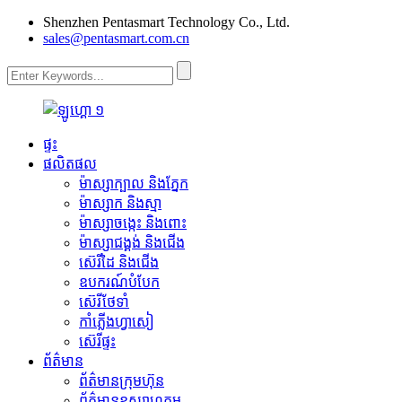
Shenzhen Pentasmart Technology Co., Ltd.
sales@pentasmart.com.cn
ផ្ទះ
ផលិតផល
ម៉ាស្សាក្បាល និងភ្នែក
ម៉ាស្សាក និងស្មា
ម៉ាស្សាចង្កេះ និងពោះ
ម៉ាស្សាជង្គង់ និងជើង
ស៊េរីដៃ និងជើង
ឧបករណ៍បំបែក
ស៊េរីថែទាំ
កាំភ្លើងហ្វាសៀ
ស៊េរីផ្ទះ
ព័ត៌មាន
ព័ត៌មានក្រុមហ៊ុន
ព័ត៌មានឧស្សាហកម្ម