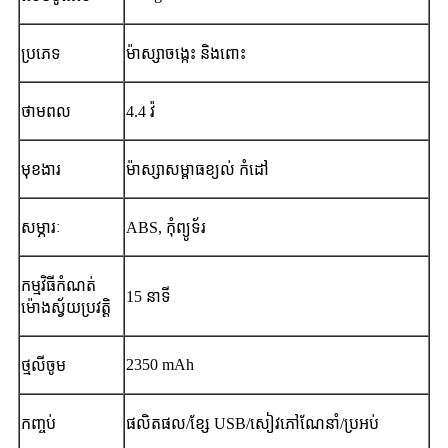
ប្រភេទ
ម៉ាស្សាចង្កេះ និងពោះ
ថាមពល
4.4 វ៉
មុខងារ
ម៉ាស្សាសម្ពាធខ្យល់ កំដៅ
សម្ភារៈ
ABS, កុំព្យូទ័រ
កម្មវិធីកំណត់
15 នាទី
ម៉ោងស្វ័យប្រវត្តិ
2350 mAh
ថ្មលីចូម
កញ្ចប់
ផលិតផល/ខ្សែ USB/សៀវភៅណែនាំ/ប្រអប់